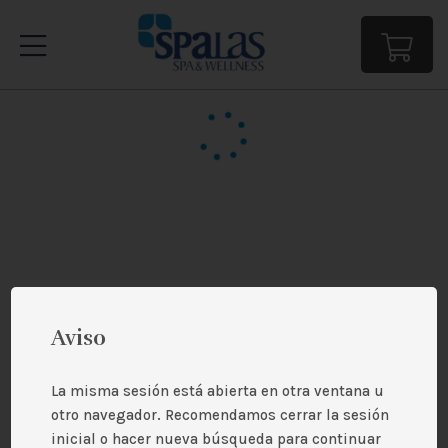
Todos Los Servicios
Masajes
Promociones
Rituales Alqvimia
Hidromasajes Deluxe
Aviso
Remodelings
Estética Corporal
La misma sesión está abierta en otra ventana u
otro navegador. Recomendamos cerrar la sesión
Faciales
inicial o hacer nueva búsqueda para continuar