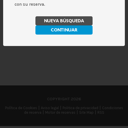
con su reserva.
NUEVA BÚSQUEDA
CONTINUAR
COPYRIGHT
2026
|
|
|
Política de Cookies
Aviso legal
Politica de privacidad
Condiciones
|
|
|
de reserva
Motor de reservas
Site Map
RSS