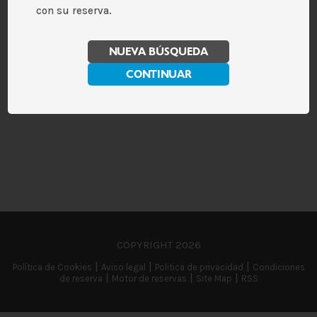
con su reserva.
NUEVA BÚSQUEDA
CONTINUAR
COPYRIGHT
2026
|
|
|
Política de Cookies
Aviso legal
Politica de privacidad
Condiciones
|
|
|
de reserva
Motor de reservas
Site Map
RSS